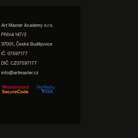
Art Master Academy s.r.o.
Příčná 147/2
37001, České Budějovice
IČ: 07597177
DIČ: CZ07597177
info@artmaster.cz