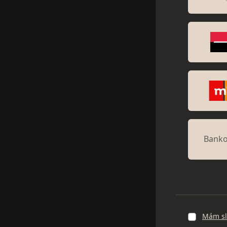
Banko
Mám sl