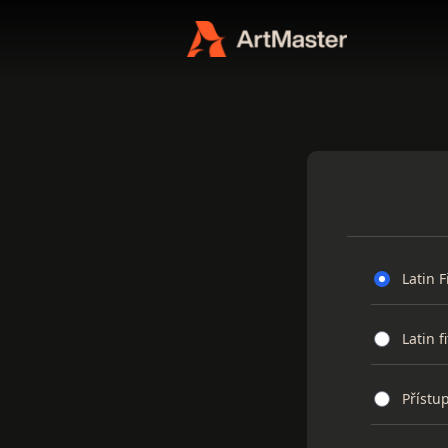
Latin F
Latin f
Přístup