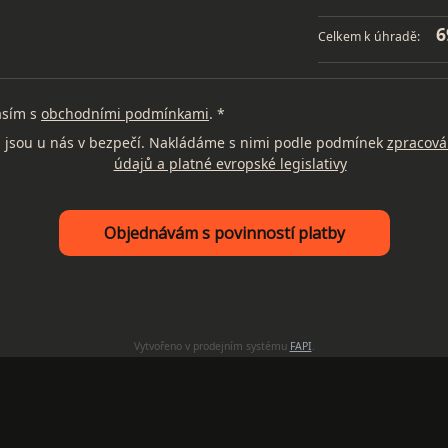
6
Celkem k úhradě:
asím s
obchodními podmínkami
. *
 jsou u nás v bezpečí. Nakládáme s nimi podle podmínek
zpracová
údajů a platné evropské legislativy
Objednávám s povinností platby
Vytvořeno v prodejním systému
FAPI
.