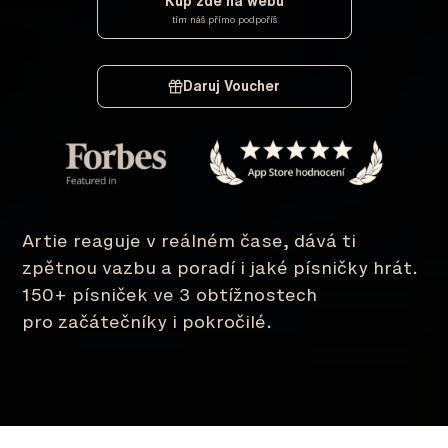
Kup zde na webu
tím náš přímo podpoříš
Daruj Voucher
Artie reaguje v reálném čase, dává ti
zpětnou vazbu a poradí i jaké písničky hrát.
150+ písniček ve 3 obtížnostech
pro začátečníky i pokročilé.