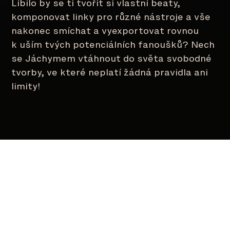
Líbilo by se ti tvořit si vlastní beaty,
komponovat linky pro různé nástroje a vše
nakonec smíchat a vyexportovat rovnou
k uším tvých potenciálních fanoušků? Nech
se Jáchymem vtáhnout do světa svobodné
tvorby, ve které neplatí žádná pravidla ani
limity!
Recenze
99,4% spokojenost zákazníků (z
16,000)