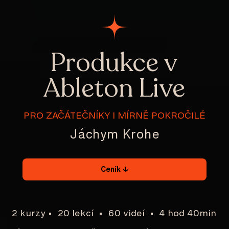
Produkce v
Ableton Live
PRO ZAČÁTEČNÍKY I MÍRNĚ POKROČILÉ
Jáchym Krohe
Ceník ↓
2 kurzy • 20 lekcí • 60 videí • 4 hod 40min