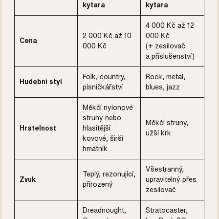
kytara
kytara
4 000 Kč až 12
2 000 Kč až 10
000 Kč
Cena
000 Kč
(+ zesilovač
a příslušenství)
Folk, country,
Rock, metal,
Hudební styl
písničkářství
blues, jazz
Měkčí nylonové
struny nebo
Měkčí struny,
Hratelnost
hlasitější
užší krk
kovové, širší
hmatník
Všestranný,
Teplý, rezonující,
Zvuk
upravitelný přes
přirozený
zesilovač
Dreadnought,
Stratocaster,