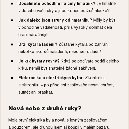
Dosáhnete pohodlně na celý hmatník?
Je hmatník
v dosahu vaší ruky a jsou konce pražců hladké?
Jak daleko jsou struny od hmatníku?
Měly by být
v pohodlné vzdálenosti, příliš vysoký dohmat dělá
hraní náročnější.
Drží kytara ladění?
Zůstane kytara po zahrání
několika akordů naladěná, nebo se rozladí?
Je krk kytary rovný?
Když se podíváte podél celého
krku, neměl být znatelné žádné zakřivení.
Elektronika u elektrických kytar:
Zkontroluj
elektroniku – po připojení zesilovače nesmí chrčet,
šumět ani praskat.
Nová nebo z druhé ruky?
Moje první elektrika byla nová, s levným zesilovačem
a pouzdrem, ale druhou jsem si koupil v malém bazaru.