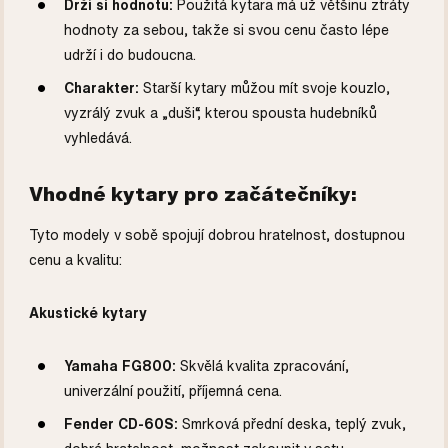
Drží si hodnotu:
Použitá kytara má už většinu ztráty
hodnoty za sebou, takže si svou cenu často lépe
udrží i do budoucna.
Charakter:
Starší kytary můžou mít svoje kouzlo,
vyzrálý zvuk a „duši“, kterou spousta hudebníků
vyhledává.
Vhodné kytary pro začátečníky:
Tyto modely v sobě spojují dobrou hratelnost, dostupnou
cenu a kvalitu:
Akustické kytary
Yamaha FG800:
Skvělá kvalita zpracování,
univerzální použití, příjemná cena.
Fender CD-60S:
Smrková přední deska, teplý zvuk,