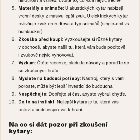
hmotnost a vzhled. Zvolte to, co vám nejvíc sedne.
Materiály a snímače:
U akustických kytar nabízejí
vrchní desky z masivu lepší zvuk. U elektrických kytar
ovlivňuje zvuk druh dřeva a typ snímačů (single-coil vs.
humbucker).
Zkouška před koupí:
Vyzkoušejte si různé kytary
v obchodě, abyste našli tu, která vám bude pocitově
i zvukově nejvíc vyhovovat.
Výzkum:
Čtěte recenze, sledujte návody a poraďte se
se zkušenými hráči.
Myslete na budoucí potřeby:
Nástroj, který s vámi
poroste, může být lepší investicí do budoucna.
Nespěchejte:
Dopřejte si čas, abyste vybrali chytře.
Dejte na instinkt:
Nejlepší kytara je ta, která vás
osloví a bude inspirovat k hraní.
Na co si dát pozor při zkoušení
kytary: