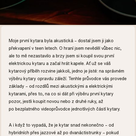
Moje první kytara byla akustická – dostal jsem ji jako
překvapení v teen letech. O hraní jsem nevěděl vůbec nic,
ale to mě nezastavilo a brzy jsem si koupil svou první
elektrickou kytaru a začal hrát kapele. Ať už se váš
kytarový příběh rozvine jakkoli, jedno je jisté: na správném
výběru kytary opravdu záleží. Tenhle průvodce vás provede
základy – od rozdílů mezi akustickými a elektrickými
kytarami, přes to, na co si dát při výběru první kytary
pozor, jestli koupit novou nebo z druhé ruky, až
po bezplatného videoprůvodce jednotlivých částí kytary.
A i když to vypadá, že je kytar snad nekonečno – od
hybridních přes jazzové až po dvanáctistrunky – pokud