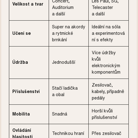
Concert,
Les Paul, SG,
Velikost a tvar
Auditorium
Telecaster
a další
a další
Super na akordy
Ideální na sóla
Učení se
a rytmické
a experimentová
brnkání
ní s efekty
Více údržby
kvůli
Údržba
Jednodušší
elektronickým
komponentům
Zesilovač,
Stačí ladička
Příslušenství
kabely, případně
a obal
pedály
Horší kvůli
Mobilita
Snadná
příslušenství
Ovládání
Technikou hraní
Přes zesilovač
hlasitosti