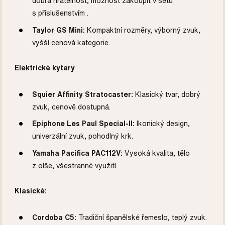
dobrá hratelnost, možnost zakoupit v setu
s příslušenstvím .
Taylor GS Mini:
Kompaktní rozměry, výborný zvuk,
vyšší cenová kategorie.
Elektrické kytary
Squier Affinity Stratocaster:
Klasický tvar, dobrý
zvuk, cenově dostupná.
Epiphone Les Paul Special-II:
Ikonický design,
univerzální zvuk, pohodlný krk.
Yamaha Pacifica PAC112V:
Vysoká kvalita, tělo
z olše, všestranné využití.
Klasické:
Cordoba C5:
Tradiční španělské řemeslo, teplý zvuk.