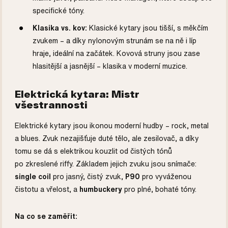
specifické tóny.
Klasika vs. kov:
Klasické kytary jsou tišší, s měkčím
zvukem – a díky nylonovým strunám se na ně i líp
hraje, ideální na začátek. Kovová struny jsou zase
hlasitější a jasnější – klasika v moderní muzice.
Elektrická kytara: Mistr
všestrannosti
Elektrické kytary jsou ikonou moderní hudby – rock, metal
a blues. Zvuk nezajišťuje duté tělo, ale zesilovač, a díky
tomu se dá s elektrikou kouzlit od čistých tónů
po zkreslené riffy. Základem jejich zvuku jsou snímače:
single coil
pro jasný, čistý zvuk,
P90
pro vyváženou
čistotu a vřelost, a
humbuckery
pro plné, bohaté tóny.
Na co se zaměřit: