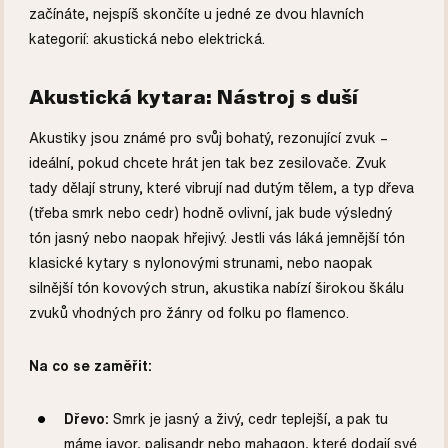
začínáte, nejspíš skončíte u jedné ze dvou hlavních
kategorií: akustická nebo elektrická.
Akustická kytara: Nástroj s duší
Akustiky jsou známé pro svůj bohatý, rezonující zvuk –
ideální, pokud chcete hrát jen tak bez zesilovače. Zvuk
tady dělají struny, které vibrují nad dutým tělem, a typ dřeva
(třeba smrk nebo cedr) hodně ovlivní, jak bude výsledný
tón jasný nebo naopak hřejivý. Jestli vás láká jemnější tón
klasické kytary s nylonovými strunami, nebo naopak
silnější tón kovových strun, akustika nabízí širokou škálu
zvuků vhodných pro žánry od folku po flamenco.
Na co se zaměřit:
Dřevo:
Smrk je jasný a živý, cedr teplejší, a pak tu
máme javor, palisandr nebo mahagon, které dodají své